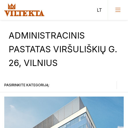
ADMINISTRACINIS
PASTATAS VIRŠULIŠKIŲ G.
Visuomeninės paskirties pastatai
26, VILNIUS
Administracinės paskirties pastatai
Sporto paskirties pastatai
PASIRINKITE KATEGORIJĄ:
Gyvenamieji pastatai
Visuomeninės paskirties pastatai
Miestų statybos projektavimo institutas (Vilniaus II
skyriaus projektai)
Administracinės paskirties pastatai
Konkursai
Sporto paskirties pastatai
Projektiniai pasiūlymai