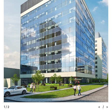
Gyvenamieji pastatai
Miestų statybos projektavimo institutas (Vilniaus II skyriaus projektai)
Konkursai
Projektiniai pasiūlymai
1
/
2
<
/
>