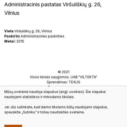
Administracinis pastatas Viršuliškių g. 26,
Vilnius
Vieta
Viršuliškių g. 26, Vilnius
Paskirtis
Administracinės paskirties
Metai:
2015
© 2021
Visos teisės saugomos. UAB "VILTEKTA"
Sprendimas:
TEXUS
Duomenų apsauga
Mūsų svetainė naudoja slapukus (angl. cookies). Šie slapukai
naudojami statistikos ir rinkodaros tikslais.
A.Goštauto g. 8, LT-01108 Vilnius
Tel.:(8 5) 261 97 58
Jei Jūs sutinkate, kad šiems tikslams būtų naudojami slapukai,
viltekta@viltekta.lt
spauskite „Sutinku“ ir toliau naudokitės svetaine.