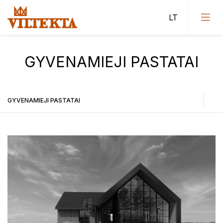
GYVENAMIEJI PASTATAI
Visuomeninės paskirties pastatai
GYVENAMIEJI PASTATAI
Administracinės paskirties pastatai
Visuomeninės paskirties pastatai
Sporto paskirties pastatai
Administracinės paskirties pastatai
Gyvenamieji pastatai
Sporto paskirties pastatai
Miestų statybos projektavimo institutas (Vilniaus II
skyriaus projektai)
Gyvenamieji pastatai
Konkursai
Miestų statybos projektavimo institutas (Vilniaus II skyriaus projektai)
Projektiniai pasiūlymai