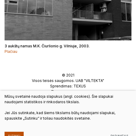
3 aukštų namas M.K. Čiurlionio g. Vilniuje, 2003.
Plačiau
© 2021
Visos teisės saugomos. UAB "VILTEKTA"
Sprendimas:
TEXUS
Duomenų apsauga
Mūsų svetainė naudoja slapukus (angl. cookies). Šie slapukai
naudojami statistikos ir rinkodaros tikslais.
A.Goštauto g. 8, LT-01108 Vilnius
Tel.:(8 5) 261 97 58
Jei Jūs sutinkate, kad šiems tikslams būtų naudojami slapukai,
viltekta@viltekta.lt
spauskite „Sutinku“ ir toliau naudokitės svetaine.
Sekite mus:
SUTINKU
PARINKTYS