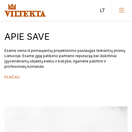
APIE SAVE
Esame viena iš pirmaujančių projektavimo paslaugas teikiančių įmonių
Lietuvoje. Esame įgiję patikimo partnerio reputaciją bei išskirtiniai
Visuomeninės paskirties pastatai
įgyvendinamų objektų kiekiu ir kokybe, ilgamete patirtimi ir
profesionalų komanda.
Administracinės paskirties pastatai
PLAČIAU
Sporto paskirties pastatai
Gyvenamieji pastatai
Miestų statybos projektavimo institutas (Vilniaus II
skyriaus projektai)
Konkursai
Projektiniai pasiūlymai